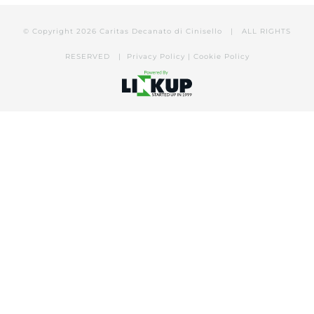
© Copyright
2026 Caritas Decanato di Cinisello | ALL RIGHTS
RESERVED |
Privacy Policy
|
Cookie Policy