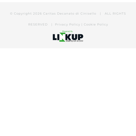
© Copyright
2026 Caritas Decanato di Cinisello | ALL RIGHTS
RESERVED |
Privacy Policy
|
Cookie Policy